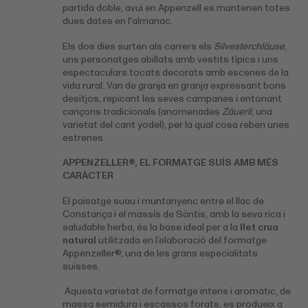
partida doble, avui en Appenzell es mantenen totes
dues dates en l'almanac.
Els dos dies surten als carrers els
Silvesterchläuse
,
uns personatges abillats amb vestits típics i uns
espectaculars tocats decorats amb escenes de la
vida rural. Van de granja en granja expressant bons
desitjos, repicant les seves campanes i entonant
cançons tradicionals (anomenades
Zäuerli
, una
varietat del cant yodel), per la qual cosa reben unes
estrenes.
APPENZELLER®, EL FORMATGE SUÍS AMB MÉS
CARÀCTER
El paisatge suau i muntanyenc entre el llac de
Constança i el massís de Säntis, amb la seva rica i
saludable herba, és la base ideal per a la
llet crua
natural
utilitzada en l’elaboració del formatge
Appenzeller®, una de les grans especialitats
suïsses.
Aquesta varietat de formatge intens i aromàtic, de
massa semidura i escassos forats, es produeix a