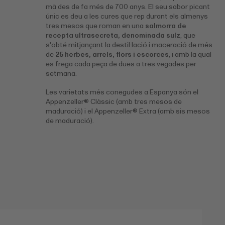
mà des de fa més de 700 anys. El seu sabor picant
únic es deu a les cures que rep durant els almenys
tres mesos que roman en una
salmorra de
recepta ultrasecreta, denominada sulz
, que
s'obté mitjançant la destil·lació i maceració de més
de
25
herbes, arrels, flors i escorces
, i amb la qual
es frega cada peça de dues a tres vegades per
setmana.
Les varietats més conegudes a Espanya són el
Appenzeller® Clàssic (amb tres mesos de
maduració) i el Appenzeller® Extra (amb sis mesos
de maduració).