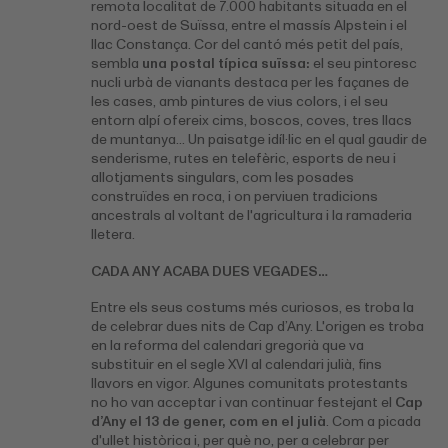
remota localitat de 7.000 habitants situada en el
nord-oest de Suïssa, entre el massís Alpstein i el
llac Constança. Cor del cantó més petit del país,
sembla
una postal típica suïssa:
el seu pintoresc
nucli urbà de vianants destaca per les façanes de
les cases, amb pintures de vius colors, i el seu
entorn alpí ofereix cims, boscos, coves, tres llacs
de muntanya… Un paisatge idíl·lic en el qual gaudir de
senderisme, rutes en telefèric, esports de neu i
allotjaments singulars, com les posades
construïdes en roca, i on perviuen tradicions
ancestrals al voltant de l'agricultura i la ramaderia
lletera.
CADA ANY ACABA DUES VEGADES…
Entre els seus costums més curiosos, es troba la
de celebrar dues nits de Cap d’Any. L'origen es troba
en la reforma del calendari gregorià que va
substituir en el segle XVI al calendari julià, fins
llavors en vigor. Algunes comunitats protestants
no ho van acceptar i van continuar festejant el
Cap
d’Any el 13 de gener, com en el julià
. Com a picada
d'ullet històrica i, per què no, per a celebrar per