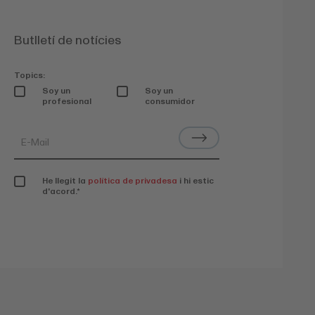
Butlletí de notícies
Topics:
Soy un
Soy un
profesional
consumidor
He llegit la
política de privadesa
i hi estic
d'acord.
*