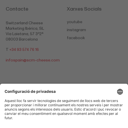
Contacte
Xarxes Socials
youtube
Switzerland Cheese
Marketing Ibérica, SL
instagram
Via Laietana, 57 3º2ª
facebook
08003 Barcelona
T
+34 93 574 76 16
infospain@
scm-cheese.com
Política de protecció de dades
Empremta
Cookies