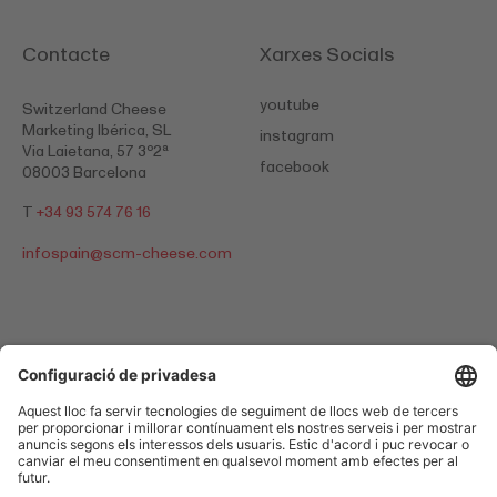
Contacte
Xarxes Socials
youtube
Switzerland Cheese
Marketing Ibérica, SL
instagram
Via Laietana, 57 3º2ª
facebook
08003 Barcelona
T
+34 93 574 76 16
infospain@
scm-cheese.com