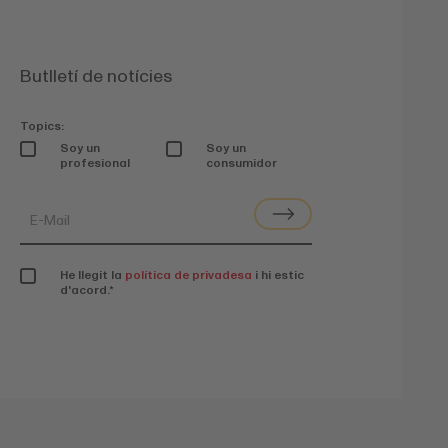
Butlletí de notícies
Topics:
Soy un
Soy un
profesional
consumidor
He llegit la
política de privadesa
i hi estic
d'acord.
*