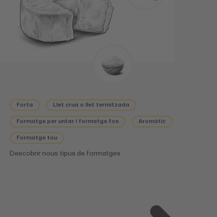
Forta
Llet crua o llet termitzada
Formatge per untar i formatge fos
Aromàtic
Formatge tou
Descobrir nous tipus de formatges